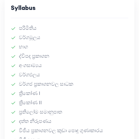
Syllabus
පරිමිතිය
වර්ගමූලය
භාග
ද්විපද ප්‍රකාශන
අංගසාම්‍යය
වර්ගඵලය
වර්ගජ ප්‍රකාශනවල සාධක
ත්‍රිකෝණ I
ත්‍රිකෝණ II
ප්‍රතිලෝම සමානුපාත
දත්ත නිරූපණය
වීජීය ප්‍රකාශනවල කුඩා පොදු ගුණාකාරය