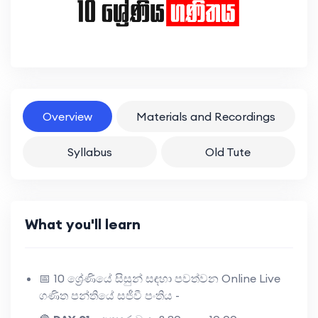
Overview
Materials and Recordings
Syllabus
Old Tute
What you'll learn
📅 10 ශ්‍රේණියේ සිසුන් සඳහා පවත්වන Online Live
ගණිත පන්තියේ සජීවී පංතිය -