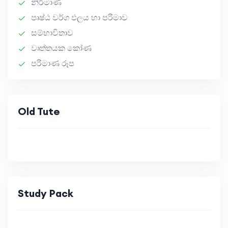
නිර්මාණ
පෘෂ්ඨ වර්ග ඵලය හා පරිමාව
සම්භාවිතාව
වෘත්තයක කෝණ
පරිමාණ රූප
Old Tute
Study Pack