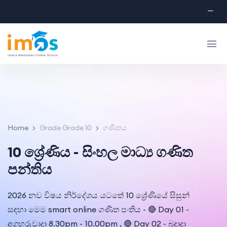
Home
Grade Grade 10
ගණිතය
10 ශ්‍රේණිය - සිංහල මාධ්‍ය ගණිත
පන්‍තිය
2026 නව විෂය නිර්දේශය යටතේ 10 ශ්‍රේණියේ සිසුන්
සඳහා මෙම smart online ගණිත පංතිය - 🔴 Day 01 -
අගහරුවාදා 8.30pm - 10.00pm , 🔴 Day 02 - බදාදා