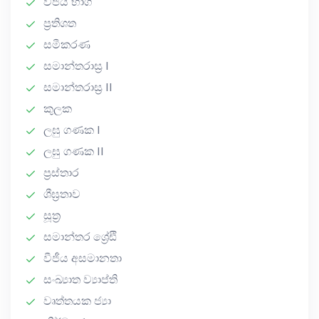
වීජීය භාග
ප්‍රතිශත
සමීකරණ
සමාන්තරාස්‍ර I
සමාන්තරාස්‍ර II
කුලක
ලඝු ගණක I
ලඝු ගණක II
ප්‍රස්තාර
ශීඝ්‍රතාව
සූත්‍ර
සමාන්තර ශ්‍රේඪි
වීජීය අසමානතා
සංඛ්‍යාත ව්‍යාප්ති
වෘත්තයක ජ්‍යා