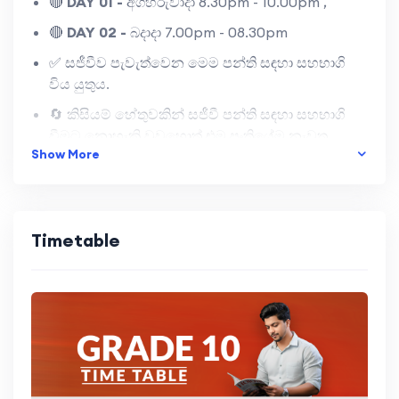
🔴
DAY 01 -
අගහරුවාදා 8.30pm - 10.00pm ,
🔴
DAY 02 -
බදාදා 7.00pm - 08.30pm
✅ සජීවීව පැවැත්වෙන මෙම පන්ති සඳහා සහභාගි
විය යුතුය.
🔄 කිසියම් හේතුවකින් සජීවී පන්ති සඳහා සහභාගි
වීමට නොහැකි වුවහොත් එම පංතියේම නැවත
Show More
විකාශන පන්තියක් (Repeat Class) හරහා එම පංතිය
ආවරණය කර ගත හැකිය.
🔁 සෑම පන්තියකටම repeat පන්ති දෙක බැගින්
පැවැත්වේ.
Timetable
🎥 ඒ සඳහා ද සහභාගි වීමට නොහැකි වූ සිසුන්ට එම
පන්තියේ Recoding වෙබ් අඩවිය හරහා නැරඹිය
හැක.
📦 සෑම මාසෙකට අදාල නිබන්ධනය නිවසටම එවනු
ලැබේ.