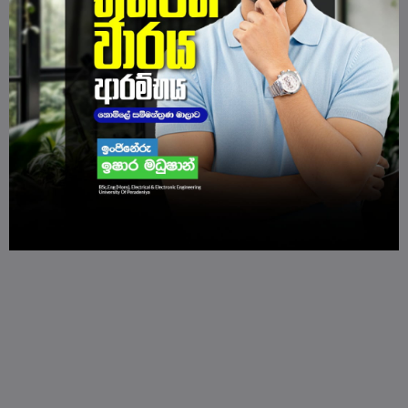
6 ශ්‍රේණිය - සිංහල මාධ්‍ය ගණිත පන්‍තිය
237 Lessons
66 Student Packs
2026 නව විෂය නිර්දේශය යටතේ 6 ශ්‍රේණියේ සිසුන් සඳහා මෙම smart online ගණිත පංතිය - ඉරිදා සවස 3.30ට...
LKR2000
Learn More