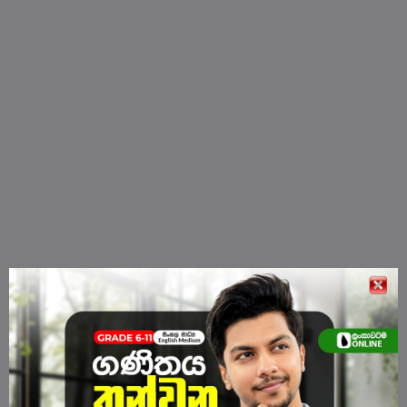
10 ශ්‍රේණිය - සිංහල මාධ්‍ය ගණිත පන්‍තිය
372 Lessons
76 Student Packs
2026 නව විෂය නිර්දේශය යටතේ 10 ශ්‍රේණියේ සිසුන් සඳහා මෙම smart online ගණිත පංතිය - 🔴 Day 01 - අගහ...
LKR2000
Learn More