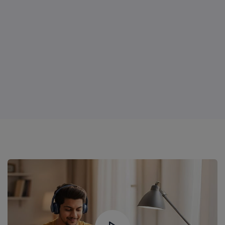
7 ශ්‍රේණිය - සිංහල මාධ්‍ය ගණිත පන්‍තිය
251 Lessons
60 Student Packs
2026 නව විෂය නිර්දේශය යටතේ 7 ශ්‍රේණියේ සිසුන් සඳහා මෙම smart online ගණිත පංතිය - සඳුදා සවස 5.30 ට...
LKR1500
Learn More