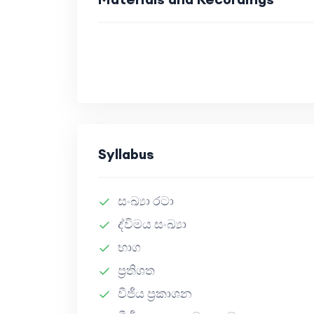
Syllabus
සංඛ්‍යා රටා
ද්විමය සංඛ්‍යා
භාග
ප්‍රතිශත
වීජීය ප්‍රකාශන