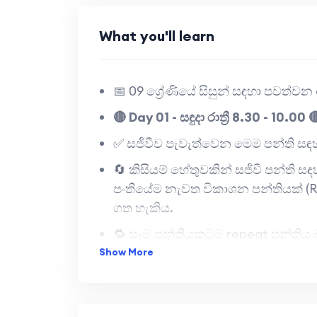
What you'll learn
📅 09 ශ්‍රේණියේ සිසුන් සඳහා පවත්වන
🔴 Day 01 - සඳුදා රාත්‍රී 8.30 - 10.00 
✅ සජීවීව පැවැත්වෙන මෙම පන්ති සඳහා
🔄 කිසියම් හේතුවකින් සජීවී පන්ති
පංතියේම නැවත විකාශන පන්තියක් (
ගත හැකිය.
🔁 සෑම පන්තියකටම repeat පන්තිය බ
Show More
🎥 ඒ සඳහා ද සහභාගි වීමට නොහැකි ව
හරහා නැරඹිය හැක.
📦 සෑම මාසෙකට අදාල නිබන්ධනය න