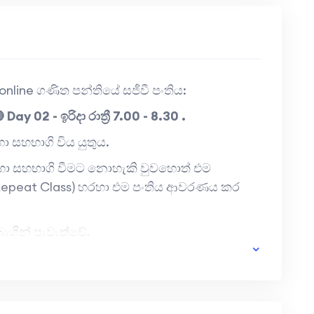
 online ගණිත පන්තියේ සජීවී පංතිය:
 Day 02 - ඉරිදා රාත්‍රී 7.00 - 8.30 .
 සහභාගි විය යුතුය.
 සඳහා සහභාගි වීමට නොහැකි වුවහොත් එම
Repeat Class) හරහා එම පංතිය ආවරණය කර
ැගින් පැවැත්වේ.
ූ සිසුන්ට එම පන්තියේ Recoding වෙබ් අඩවිය
ිවසටම එවනු ලැබේ.