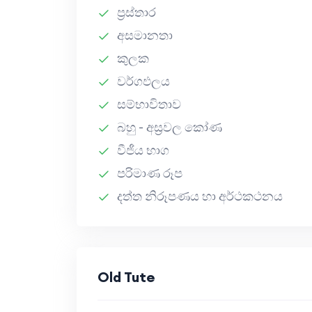
ප්‍රස්තාර
අසමානතා
කුලක
වර්ගඵලය
සම්භාවිතාව
බහු - අස්‍රවල කෝණ
වීජීය භාග
පරිමාණ රූප
දත්ත නිරූපණය හා අර්ථකථනය
Old Tute