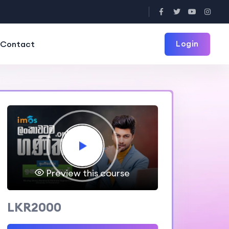
Login
Contact
Preview this course
LKR2000