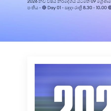
2026 නව විෂය නිර්දේශය යටතේ 09 ශ්‍රේණිය
පංතිය - 🔴 Day 01 - සඳුදා රාත්‍රී 8.30 - 10.00 