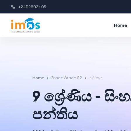
+94112902405
Home
Home
Grade Grade 09
ගණිතය
9 ශ්‍රේණිය - සි
පන්‍තිය