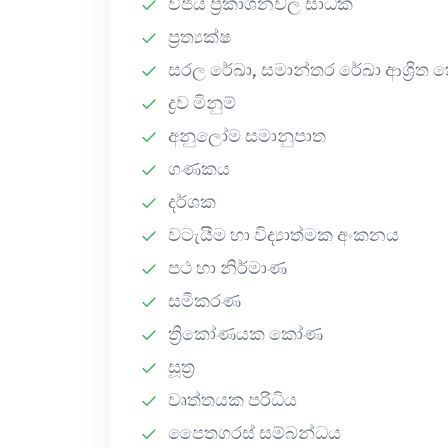
වීජීය ප්‍රකාශනවල සාධක
ප්‍රත්‍යක්ෂ
සරල රේඛා, සමාන්තර රේඛා ආශ්‍රි
ද්‍රව මිනුම්
අනුලෝම සමානුපාත
ගණකය
දර්ශක
වටැයීම හා විද්‍යාත්මක අංකනය
පථ හා නිර්මාණ
සමීකරණ
ත්‍රිකෝණයක කෝණ
සූත්‍ර
වෘත්තයක පරිධිය
පෛතගරස් සම්බන්ධය