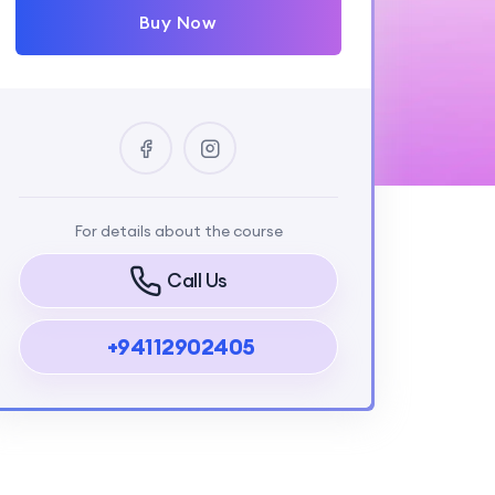
Buy Now
For details about the course
Call Us
+94112902405